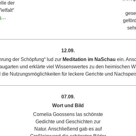
lle der
elfalt“
gese
u
…
geförd
seh
12.09.
hrung der Schöpfung“ lud zur
Meditation im NaSchau
ein. Ansc
ugarten und erklärte viel Wissenswertes zu den heimischen Wil
 die Nutzungsmöglichkeiten für leckere Gerichte und Nachspei
07.09.
Wort und Bild
Cornelia Goossens las schönste
Gedichte und Geschichten zur
Natur. Anschließend gab es auf