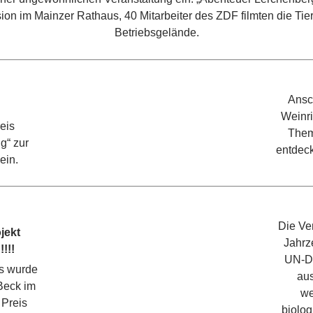
ion im Mainzer Rathaus, 40 Mitarbeiter des ZDF filmten die Ti
Betriebsgelände.
Ansc
Weinri
reis
Them
g“ zur
entdeck
ein.
Die Ve
jekt
Jahrz
!!!!
UN-De
s wurde
aus
Beck im
we
Preis
biolog